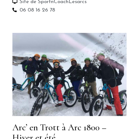
Site de SportnCoachLesarcs
06 08 16 26 78
Arc’ en Trott à Arc 1800 –
Hiver et été